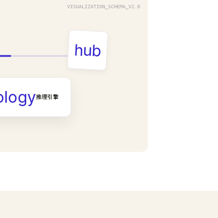
VISUALIZATION_SCHEMA_V2.0
hub
ology
推理引擎