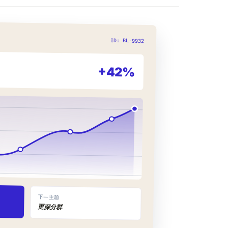
ID: BL-9932
+42%
下一主题
更深分群